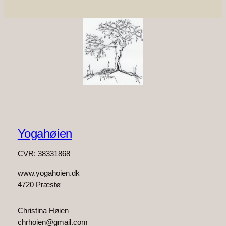
Yogahøien
CVR: 38331868
www.yogahoien.dk
4720 Præstø
Christina Høien
chrhoien@gmail.com