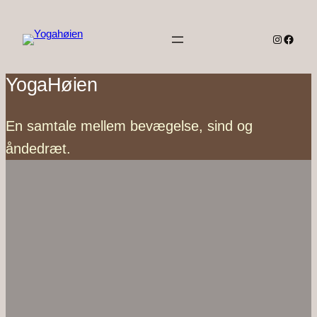
Spring
til
Instagra
Faceb
indhold
YogaHøien
En samtale mellem bevægelse, sind og
åndedræt.