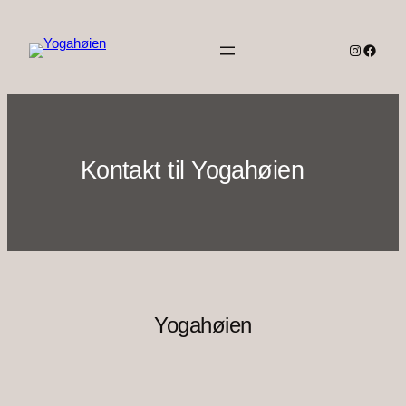
Spring
til
Instagra
Faceb
indhold
Kontakt til Yogahøien
Yogahøien