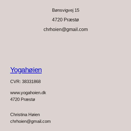
Bønsvigvej 15
4720 Præstø
chrhoien@gmail.com
Yogahøien
CVR: 38331868
www.yogahoien.dk
4720 Præstø
Christina Høien
chrhoien@gmail.com